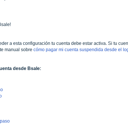
Bsale!
er a esta configuración tu cuenta debe estar activa. Si tu cuen
ste manual sobre
cómo pagar mi cuenta suspendida desde el log
cuenta desde Bsale:
aso
o
l paso