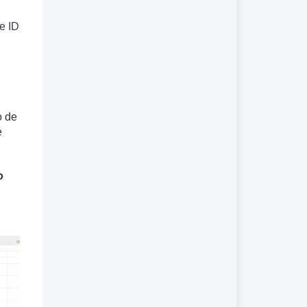
e ID
o de
e
o