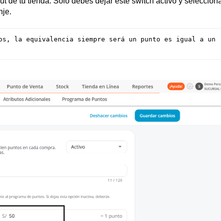
t de tu tienda. Solo debes dejar este switch activo y selecciona
nje.
os, la equivalencia siempre será un punto es igual a un 