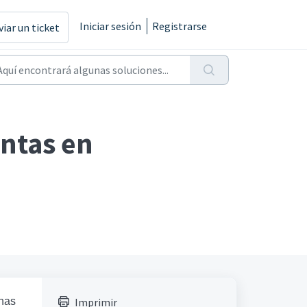
Iniciar sesión
Registrarse
viar un ticket
entas en
chas
Imprimir